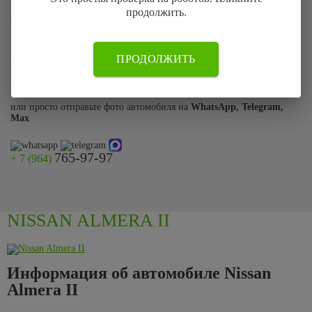
Если по каким-то причинам Вы не смогли оставить заявку на сайте
продолжить.
позвоните нам по телефону:
765-97-97
ПРОДОЛЖИТЬ
+ 7 (964)
899-87-78
+ 7 (499)
или просто отправьте фото автомобиля на
WhatsApp, Telegram,
Max
765-97-97
+ 7 (964)
NISSAN ALMERA II
Информация об автомобиле Nissan
Almera II